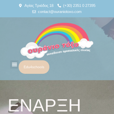
Μετάβαση
Αγίας Τριάδος 18
(+30) 2351 0 27395
στο
contact@ouraniotoxo.com
περιεχόμενο
Edu4schools
Σχετικά με εμάς
Για τους γονείς
ΕΝΑΡΞΗ