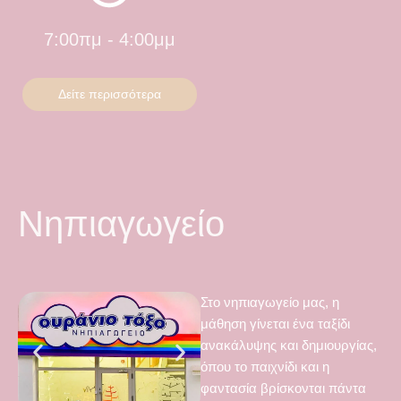
7:00πμ - 4:00μμ
Δείτε περισσότερα
Νηπιαγωγείο
Στο νηπιαγωγείο μας, η
μάθηση γίνεται ένα ταξίδι
ανακάλυψης και δημιουργίας,
όπου το παιχνίδι και η
φαντασία βρίσκονται πάντα