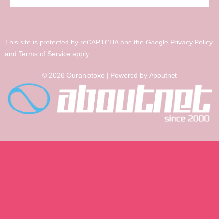
This site is protected by reCAPTCHA and the Google
Privacy Policy
and
Terms of Service
apply.
© 2026 Ouraniotoxo | Powered by
Aboutnet