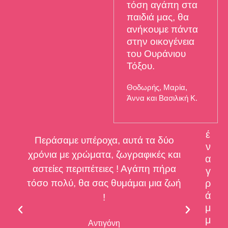
τόση αγάπη στα
παιδιά μας, θα
ανήκουμε πάντα
στην οικογένεια
του Ουράνιου
Τόξου.
Θοδωρής, Μαρία,
Άννα και Βασιλική Κ.
έ
Περάσαμε υπέροχα, αυτά τα δύο
Σ
ν
χρόνια με χρώματα, ζωγραφικές και
υπ
α
αστείες περιπέτειες ! Αγάπη πήρα
αγά
γ
τόσο πολύ, θα σας θυμάμαι μια ζωή
ρ
όλ
ά
!
μ
μ
Αντιγόνη