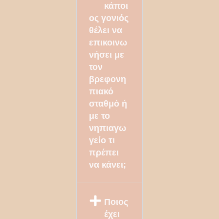
κάποι
ος γονιός
θέλει να
επικοινω
νήσει με
τον
βρεφονη
πιακό
σταθμό ή
με το
νηπιαγω
γείο τι
πρέπει
να κάνει;
Ποιος
έχει