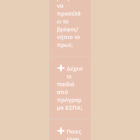
να
προσέλθ
ει το
βρέφος/
νήπιο το
πρωί;
Δέχεσ
τε
παιδιά
από
πρόγραμ
μα ΕΣΠΑ;
Ποιες
είναι