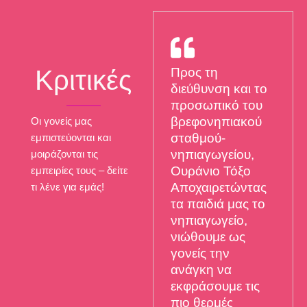
Κριτικές
Προς τη
διεύθυνση και το
προσωπικό του
βρεφονηπιακού
Οι γονείς μας
σταθμού-
εμπιστεύονται και
νηπιαγωγείου,
μοιράζονται τις
Ουράνιο Τόξο
εμπειρίες τους – δείτε
Αποχαιρετώντας
τι λένε για εμάς!
τα παιδιά μας το
νηπιαγωγείο,
νιώθουμε ως
γονείς την
ανάγκη να
εκφράσουμε τις
πιο θερμές