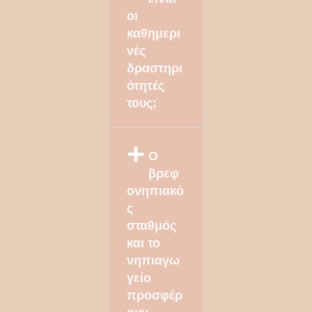
οι
καθημερι
νές
δραστηρι
ότητές
τους;
Ο
βρεφ
ονηπιακό
ς
σταθμός
και το
νηπιαγω
γείο
προσφέρ