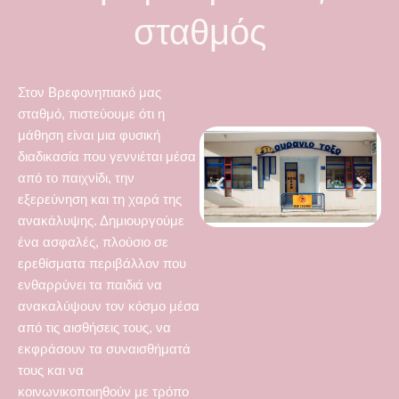
σταθμός
Στον Βρεφονηπιακό μας
σταθμό, πιστεύουμε ότι η
μάθηση είναι μια φυσική
διαδικασία που γεννιέται μέσα
από το παιχνίδι, την
εξερεύνηση και τη χαρά της
ανακάλυψης. Δημιουργούμε
ένα ασφαλές, πλούσιο σε
ερεθίσματα περιβάλλον που
ενθαρρύνει τα παιδιά να
ανακαλύψουν τον κόσμο μέσα
από τις αισθήσεις τους, να
εκφράσουν τα συναισθήματά
τους και να
κοινωνικοποιηθούν με τρόπο