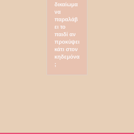
δικαίωμα
να
παραλάβ
ει το
παιδί αν
προκύψει
κάτι στον
κηδεμόνα
;