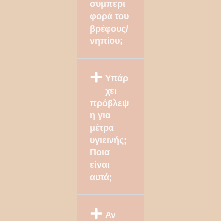
συμπερι
φορά του
βρέφους/
νηπίου;
Υπάρ
χει
πρόβλεψ
η για
μέτρα
υγιεινής;
Ποια
είναι
αυτά;
Αν