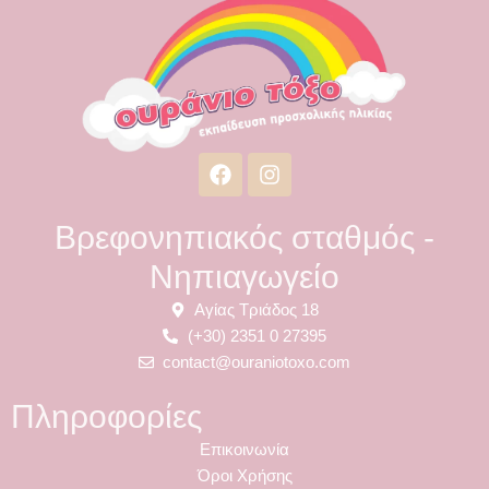
F
I
a
n
c
s
e
t
Βρεφονηπιακός σταθμός -
b
a
Νηπιαγωγείο
o
g
o
r
Αγίας Τριάδος 18
k
a
m
(+30) 2351 0 27395
contact@ouraniotoxo.com
Πληροφορίες
Επικοινωνία
Όροι Χρήσης